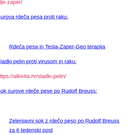
lje-zaper/
urova rdeča pesa proti raku:
Rdeča pesa in Tesla-Zaper-Geo terapija
ladki pelin proti virusom in raku:
ttps://alkivita.hr/sladki-pelin/
ok surove rdeče pese po Rudolf Breuss:
Zelenjavni sok z rdečo peso po Rudolf Breuss
za 6 tedenski post