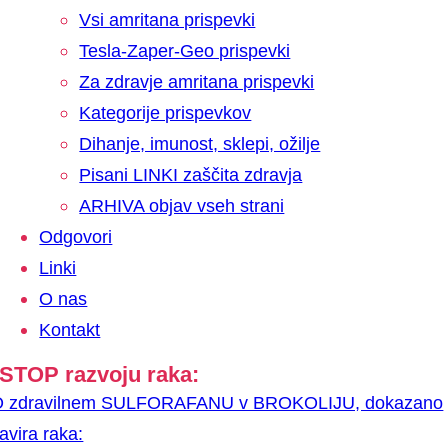
Vsi amritana prispevki
Tesla-Zaper-Geo prispevki
Za zdravje amritana prispevki
Kategorije prispevkov
Dihanje, imunost, sklepi, ožilje
Pisani LINKI zaščita zdravja
ARHIVA objav vseh strani
Odgovori
Linki
O nas
Kontakt
STOP razvoju raka:
O zdravilnem SULFORAFANU v BROKOLIJU, dokazano
avira raka: