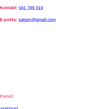
Kontakt:
041 789 319
E-pošta:
satjam@gmail.com
Pomoč
asebnost