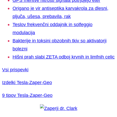
GPS meritve hitrosti signala potrjujejo eter
Origano je vir antiseptika karvakrola za dlesni,
pljuča, ušesa, prebavila, rak
Teslov frekvenčni oddajnik in solfeggio
modulacija
Bakterije in toksini obzobnih tkiv so aktivatorji
bolezni
Hišni prah slabi ZETA odboj krvnih in limfnih celic
Vsi prispevki
Izdelki Tesla-Zaper-Geo
9 tipov Tesla-Zaper-Geo