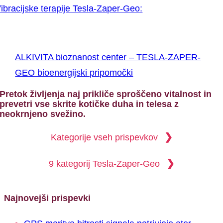
ibracijske terapije Tesla-Zaper-Geo:
ALKIVITA bioznanost center – TESLA-ZAPER-
GEO bioenergijski pripomočki
Pretok življenja naj prikliče sproščeno vitalnost in
prevetri vse skrite kotičke duha in telesa z
neokrnjeno svežino.
❯
Kategorije vseh prispevkov
❯
9 kategorij Tesla-Zaper-Geo
Najnovejši prispevki