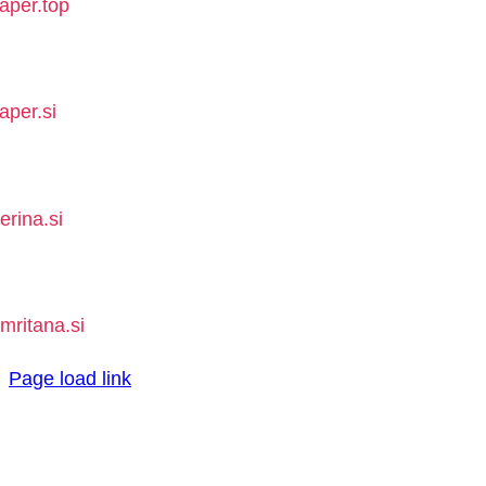
aper.top
aper.si
erina.si
mritana.si
Page load link
Go
to
Top