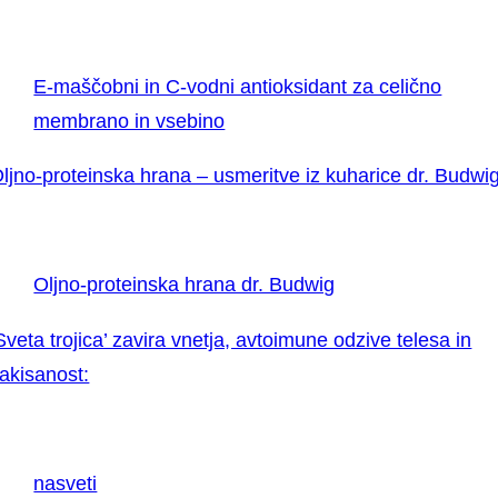
E-maščobni in C-vodni antioksidant za celično
membrano in vsebino
ljno-proteinska hrana – usmeritve iz kuharice dr. Budwig
Oljno-proteinska hrana dr. Budwig
Sveta trojica’ zavira vnetja, avtoimune odzive telesa in
akisanost:
nasveti