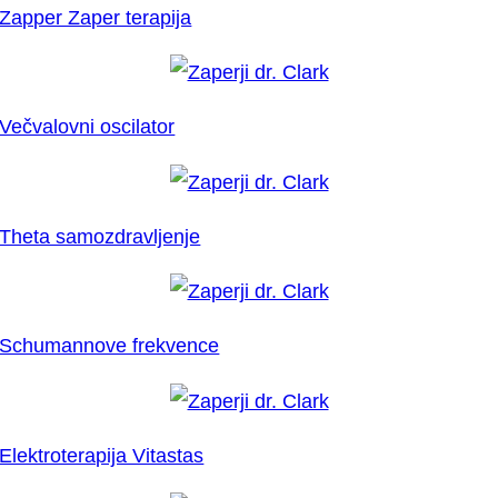
Zapper Zaper terapija
Večvalovni oscilator
Theta samozdravljenje
Schumannove frekvence
Elektroterapija Vitastas