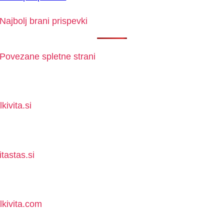
Najbolj brani prispevki
Povezane spletne strani
lkivita.si
itastas.si
lkivita.com