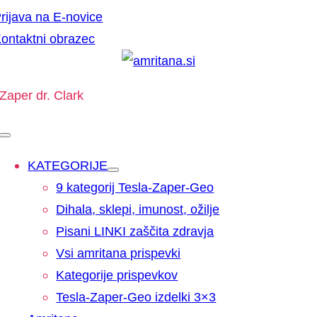
Skip
rijava na E-novice
to
ontaktni obrazec
content
Zaper dr. Clark
Toggle
Navigation
KATEGORIJE
9 kategorij Tesla-Zaper-Geo
Dihala, sklepi, imunost, ožilje
Pisani LINKI zaščita zdravja
Vsi amritana prispevki
Kategorije prispevkov
Tesla-Zaper-Geo izdelki 3×3