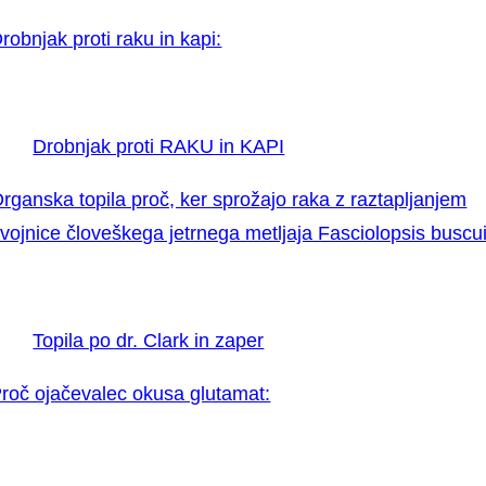
robnjak proti raku in kapi:
Drobnjak proti RAKU in KAPI
rganska topila proč, ker sprožajo raka z raztapljanjem
vojnice človeškega jetrnega metljaja Fasciolopsis buscui
Topila po dr. Clark in zaper
roč ojačevalec okusa glutamat: