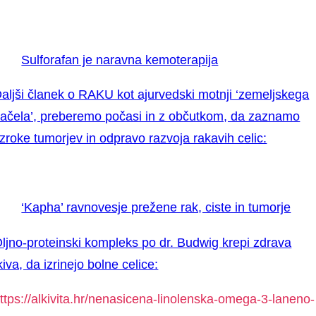
Sulforafan je naravna kemoterapija
aljši članek o RAKU kot ajurvedski motnji ‘zemeljskega
ačela’, preberemo počasi in z občutkom, da zaznamo
zroke tumorjev in odpravo razvoja rakavih celic:
‘Kapha’ ravnovesje prežene rak, ciste in tumorje
ljno-proteinski kompleks po dr. Budwig krepi zdrava
kiva, da izrinejo bolne celice:
ttps://alkivita.hr/nenasicena-linolenska-omega-3-laneno-